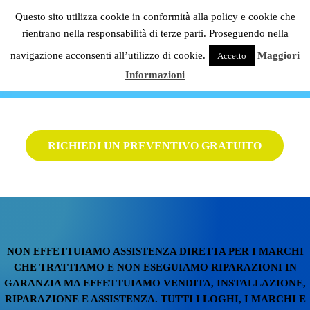
Passa al contenuto principale
Skip to header right navigation
Skip to site footer
Questo sito utilizza cookie in conformità alla policy e cookie che
C.S.G. Impianti
rientrano nella responsabilità di terze parti. Proseguendo nella
Menu
Condizionatori Daikin Milano
navigazione acconsenti all’utilizzo di cookie.
Maggiori
Accetto
Informazioni
RICHIEDI UN PREVENTIVO GRATUITO
NON EFFETTUIAMO ASSISTENZA DIRETTA PER I MARCHI
CHE TRATTIAMO E NON ESEGUIAMO RIPARAZIONI IN
GARANZIA MA EFFETTUIAMO VENDITA, INSTALLAZIONE,
RIPARAZIONE E ASSISTENZA. TUTTI I LOGHI, I MARCHI E