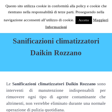
Passa al contenuto principale
Skip to header right navigation
Skip to site footer
Questo sito utilizza cookie in conformità alla policy e cookie che
C.S.G. Impianti
rientrano nella responsabilità di terze parti. Proseguendo nella
Menu
Condizionatori Daikin Milano
navigazione acconsenti all’utilizzo di cookie.
Maggiori
Accetto
Informazioni
Sanificazioni climatizzatori
Daikin Rozzano
Le
Sanificazioni climatizzatori Daikin Rozzano
sono
interventi di manutenzione indispensabili per
rimuovere ogni tipo di agente contaminante che
altrimenti, non verrebbe eliminato durante una normale
operazione di pulizia quotidiana.