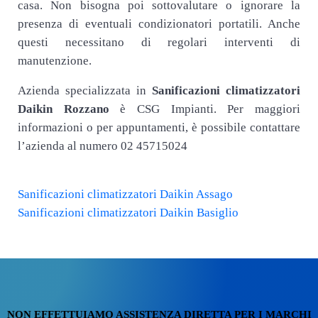
casa. Non bisogna poi sottovalutare o ignorare la
presenza di eventuali condizionatori
portatili. Anche
questi necessitano di regolari interventi di
manutenzione.
Azienda specializzata in
Sanificazioni climatizzatori
Daikin Rozzano
è CSG Impianti. Per maggiori
informazioni o per appuntamenti, è possibile contattare
l’azienda al numero 02 45715024
Post precedente:
Sanificazioni climatizzatori Daikin Assago
Post successivo:
Sanificazioni climatizzatori Daikin Basiglio
NON EFFETTUIAMO ASSISTENZA DIRETTA PER I MARCHI