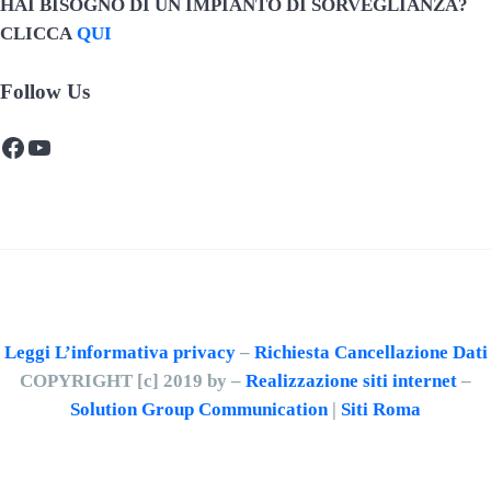
HAI BISOGNO DI UN IMPIANTO DI SORVEGLIANZA?
CLICCA
QUI
Follow Us
Facebook
YouTube
Leggi L’informativa privacy
–
Richiesta Cancellazione Dati
COPYRIGHT [c] 2019 by –
Realizzazione siti internet
–
Solution Group Communication
|
Siti Roma