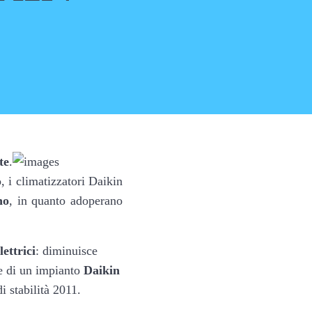
te
.
, i climatizzatori Daikin
no
, in quanto adoperano
ettrici
: diminuisce
ne di un impianto
Daikin
i stabilità 2011.