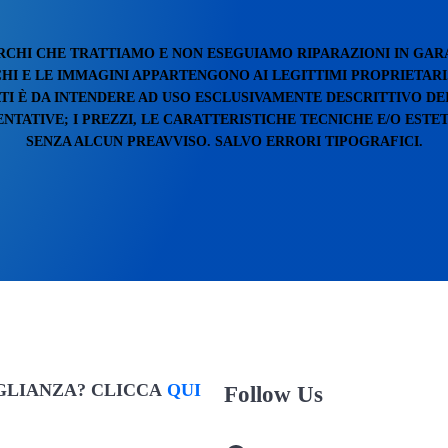
RCHI CHE TRATTIAMO E NON ESEGUIAMO RIPARAZIONI IN GAR
RCHI E LE IMMAGINI APPARTENGONO AI LEGITTIMI PROPRIETARI
TI È DA INTENDERE AD USO ESCLUSIVAMENTE DESCRITTIVO DEI
TATIVE; I PREZZI, LE CARATTERISTICHE TECNICHE E/O ESTE
SENZA ALCUN PREAVVISO. SALVO ERRORI TIPOGRAFICI.
EGLIANZA? CLICCA
QUI
Follow Us