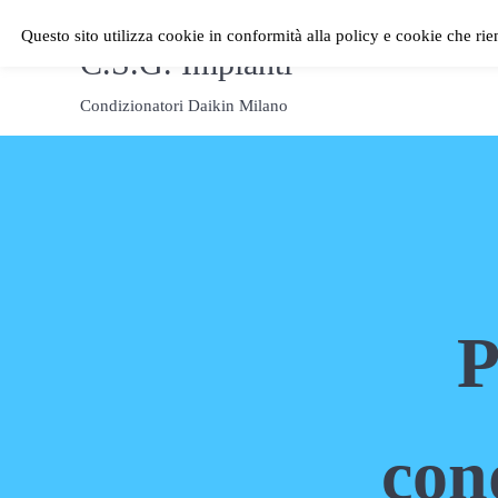
Passa al contenuto principale
Skip to header right navigation
Skip to site footer
Questo sito utilizza cookie in conformità alla policy e cookie che rie
HOME PAGE
C.S.G. Impianti
Condizionatori Daikin Milano
P
con