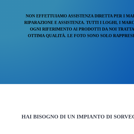
NON EFFETTUIAMO ASSISTENZA DIRETTA PER I MA
RIPARAZIONE E ASSISTENZA. TUTTI I LOGHI, I MA
OGNI RIFERIMENTO AI PRODOTTI DA NOI TRATTA
OTTIMA QUALITÀ. LE FOTO SONO SOLO RAPPRESEN
HAI BISOGNO DI UN IMPIANTO DI SORV