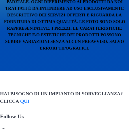
PARZIALE. OGNI RIFERIMENTO AI PRODOTTI DA NOI
TRATTATI È DA INTENDERE AD USO ESCLUSIVAMENTE
DESCRITTIVO DEI SERVIZI OFFERTI E RIGUARDA LA
FORNITURA DI OTTIMA QUALITÀ. LE FOTO SONO SOLO
RAPPRESENTATIVE; I PREZZI, LE CARATTERISTICHE
TECNICHE E/O ESTETICHE DEI PRODOTTI POSSONO
SUBIRE VARIAZIONI SENZA ALCUN PREAVVISO. SALVO
ERRORI TIPOGRAFICI.
HAI BISOGNO DI UN IMPIANTO DI SORVEGLIANZA?
CLICCA
QUI
Follow Us