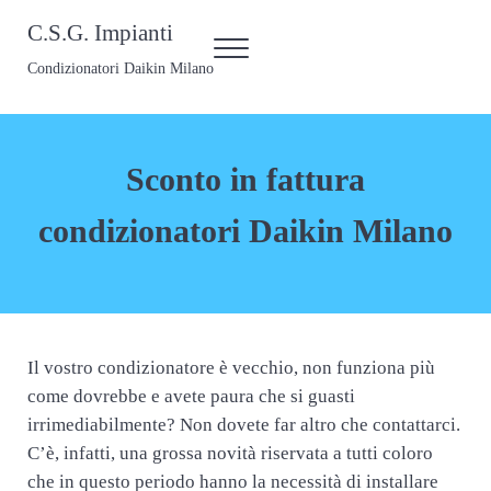
Passa al contenuto principale
Skip to header right navigation
Skip to site footer
C.S.G. Impianti
Menu
Condizionatori Daikin Milano
Sconto in fattura
condizionatori Daikin Milano
Il vostro condizionatore è vecchio, non funziona più
come dovrebbe e avete paura che si guasti
irrimediabilmente? Non dovete far altro che contattarci.
C’è, infatti, una grossa novità riservata a tutti coloro
che in questo periodo hanno la necessità di installare