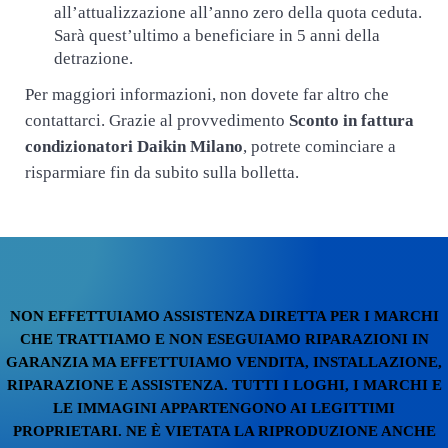
all’attualizzazione all’anno zero della quota ceduta.
Sarà quest’ultimo a beneficiare in 5 anni della
detrazione.
Per maggiori informazioni, non dovete far altro che
contattarci. Grazie al provvedimento
Sconto in fattura
condizionatori Daikin Milano
, potrete cominciare a
risparmiare fin da subito sulla bolletta.
NON EFFETTUIAMO ASSISTENZA DIRETTA PER I MARCHI
CHE TRATTIAMO E NON ESEGUIAMO RIPARAZIONI IN
GARANZIA MA EFFETTUIAMO VENDITA, INSTALLAZIONE,
RIPARAZIONE E ASSISTENZA. TUTTI I LOGHI, I MARCHI E
LE IMMAGINI APPARTENGONO AI LEGITTIMI
PROPRIETARI. NE È VIETATA LA RIPRODUZIONE ANCHE