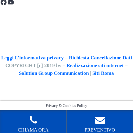
Facebook
YouTube
Leggi L’informativa privacy
–
Richiesta Cancellazione Dati
COPYRIGHT [c] 2019 by –
Realizzazione siti internet
–
Solution Group Communication
|
Siti Roma
Privacy & Cookies Policy
CHIAMA ORA
PREVENTIVO