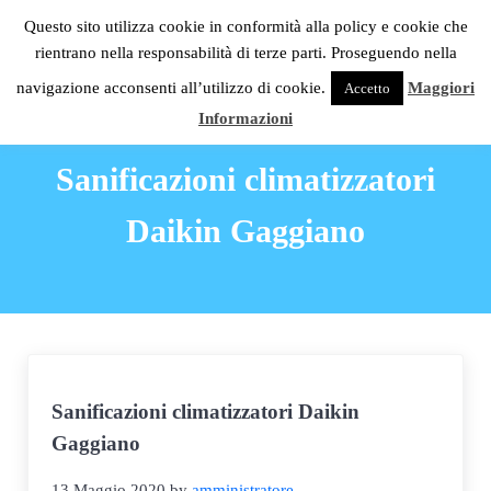
Passa al contenuto principale
Skip to header right navigation
Skip to site footer
Questo sito utilizza cookie in conformità alla policy e cookie che
C.S.G. Impianti
rientrano nella responsabilità di terze parti. Proseguendo nella
Menu
Condizionatori Daikin Milano
navigazione acconsenti all’utilizzo di cookie.
Maggiori
Accetto
Informazioni
Sanificazioni climatizzatori
Daikin Gaggiano
Sanificazioni climatizzatori Daikin
Gaggiano
13 Maggio 2020
by
amministratore