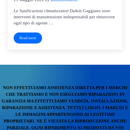
Le Sanificazioni climatizzatori Daikin Gaggiano sono
interventi di manutenzione indispensabili per rimuovere
ogni tipo di agente …
Read more
Sanificazioni climatizzatori Daikin Gaggiano
NON EFFETTUIAMO ASSISTENZA DIRETTA PER I MARCHI
CHE TRATTIAMO E NON ESEGUIAMO RIPARAZIONI IN
GARANZIA MA EFFETTUIAMO VENDITA, INSTALLAZIONE,
RIPARAZIONE E ASSISTENZA. TUTTI I LOGHI, I MARCHI E
LE IMMAGINI APPARTENGONO AI LEGITTIMI
PROPRIETARI. NE È VIETATA LA RIPRODUZIONE ANCHE
PARZIALE. OGNI RIFERIMENTO AI PRODOTTI DA NOI