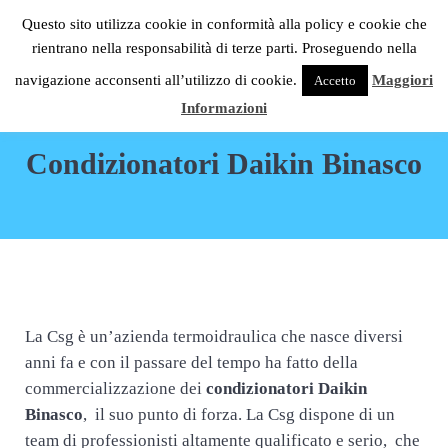
Passa al contenuto principale
Skip to header right navigation
Skip to site footer
Questo sito utilizza cookie in conformità alla policy e cookie che
C.S.G. Impianti
rientrano nella responsabilità di terze parti. Proseguendo nella
Menu
Condizionatori Daikin Milano
navigazione acconsenti all’utilizzo di cookie.
Maggiori
Accetto
Informazioni
Condizionatori Daikin Binasco
La Csg è un’azienda termoidraulica che nasce diversi
anni fa e con il passare del tempo ha fatto della
commercializzazione dei
condizionatori Daikin
Binasco
, il suo punto di forza. La Csg dispone di un
team di professionisti altamente qualificato e serio, che