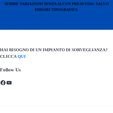
SUBIRE VARIAZIONI SENZA ALCUN PREAVVISO. SALVO
ERRORI TIPOGRAFICI.
HAI BISOGNO DI UN IMPIANTO DI SORVEGLIANZA?
CLICCA
QUI
Follow Us
Facebook
YouTube