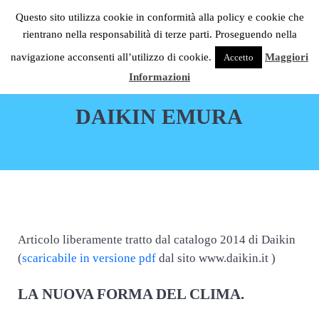
Passa al contenuto principale
Skip to header right navigation
Skip to site footer
Questo sito utilizza cookie in conformità alla policy e cookie che
C.S.G. Impianti
rientrano nella responsabilità di terze parti. Proseguendo nella
Menu
Condizionatori Daikin Milano
navigazione acconsenti all’utilizzo di cookie.
Maggiori
Accetto
Informazioni
DAIKIN EMURA
Articolo liberamente tratto dal catalogo 2014 di Daikin
(
scaricabile in versione pdf
dal sito www.daikin.it )
LA NUOVA FORMA DEL CLIMA.