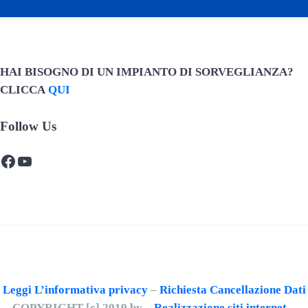
HAI BISOGNO DI UN IMPIANTO DI SORVEGLIANZA?
CLICCA
QUI
Follow Us
Facebook
YouTube
Leggi L’informativa privacy
–
Richiesta Cancellazione Dati
COPYRIGHT [c] 2019 by –
Realizzazione siti internet
–