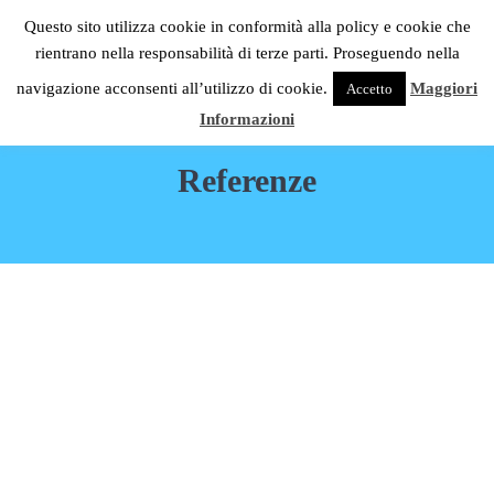
Passa al contenuto principale
Skip to header right navigation
Skip to site footer
Questo sito utilizza cookie in conformità alla policy e cookie che
C.S.G. Impianti
rientrano nella responsabilità di terze parti. Proseguendo nella
Menu
Condizionatori Daikin Milano
navigazione acconsenti all’utilizzo di cookie.
Maggiori
Accetto
Informazioni
Referenze