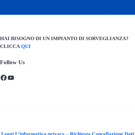
HAI BISOGNO DI UN IMPIANTO DI SORVEGLIANZA?
CLICCA
QUI
Follow Us
Facebook
YouTube
Leggi L’informativa privacy
–
Richiesta Cancellazione Dati